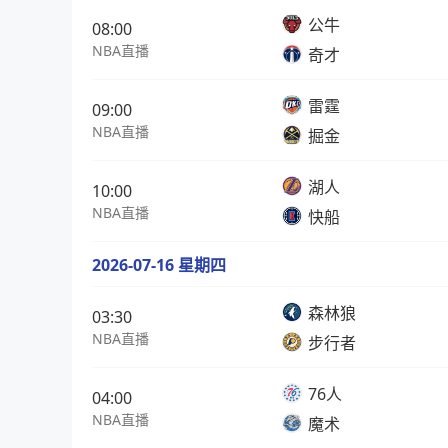
公牛
08:00
NBA直播
奇才
雷霆
09:00
NBA直播
掘金
湖人
10:00
NBA直播
快船
2026-07-16 星期四
森林狼
03:30
NBA直播
步行者
76人
04:00
NBA直播
魔术