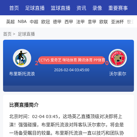
首页
足球直播
篮球直播
资讯
录像
重要赛事
NBA
英超
中超
欧冠
德甲
西甲
法甲
意甲
欧联
亚洲杯
世亚
首页
>
足球直播
CCTV5
爱奇艺
咪咕体育
腾讯体育
PP体育
2
0
2026-02-04 03:45:00
布里斯托流浪
沃尔索尔
比赛直播简介
北京时间：02-04 03:45，这场英乙直播顶级对决即将上
演！强强碰撞，布里斯托流浪对阵客队沃尔索尔，将会是
一场备受瞩目的较量。布里斯托流浪一直以技巧和团队协