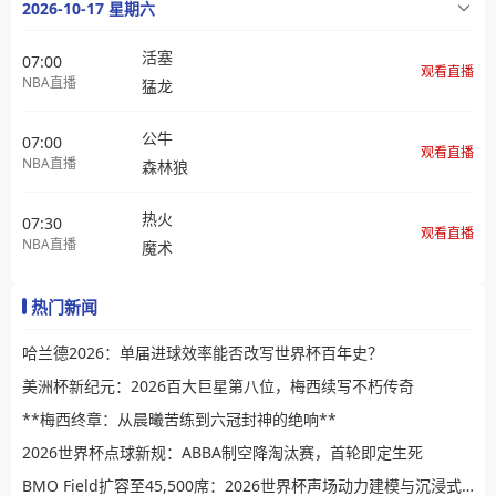
2026-10-17 星期六
活塞
07:00
观看直播
NBA直播
猛龙
公牛
07:00
观看直播
NBA直播
森林狼
热火
07:30
观看直播
NBA直播
魔术
热门新闻
哈兰德2026：单届进球效率能否改写世界杯百年史？
美洲杯新纪元：2026百大巨星第八位，梅西续写不朽传奇
**梅西终章：从晨曦苦练到六冠封神的绝响**
2026世界杯点球新规：ABBA制空降淘汰赛，首轮即定生死
BMO Field扩容至45,500席：2026世界杯声场动力建模与沉浸式观赛效能评估